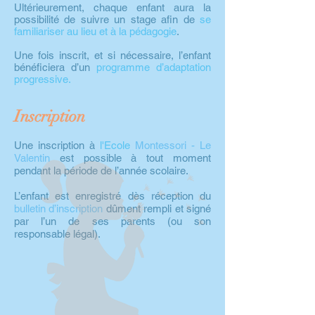
Ultérieurement, chaque enfant aura la
possibilité de suivre un stage afin de
se
familiariser au lieu et à
la pédagogie
.
Une fois inscrit, et si nécessaire, l’enfant
bénéficiera d’un
programme d’adaptation
progressive.
Inscription
Une inscription à
l'Ecole
Montessori - Le
Valentin
est possible à tout moment
pendant la période de l’année scolaire.
L’enfant est enregistré dès réception du
bulletin d’inscription
dûment rempli et signé
par l’un de ses parents (ou son
responsable légal).